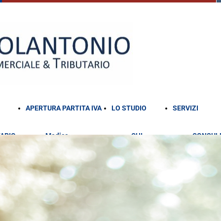
APERTURA PARTITA IVA
LO STUDIO
SERVIZI
ARIO
Medico
CHI
CONSUL
Architetto
SIAMO
FISCALE
Avvocato
CONSUL
Psicologo
CONTAB