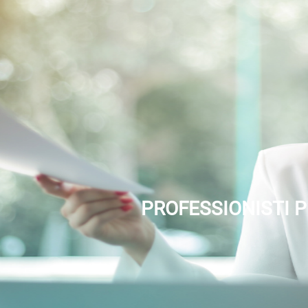
Infermiere
CONSUL
Osteopata
AMMINIS
Fisioterapista
Farmacista
Consulente
PROFESSIONISTI P
Freelancer
Personal
Trainer