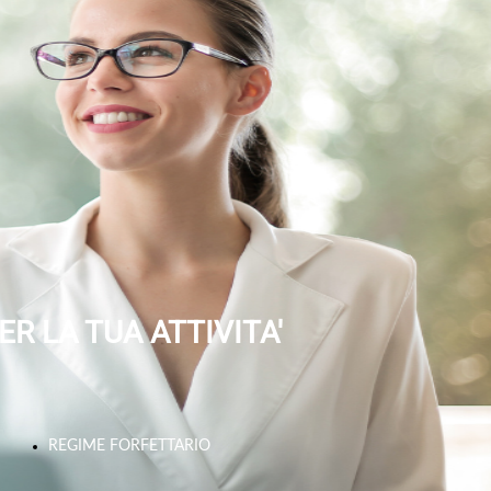
ENZA
PICCOLE MEDIE
UN’ATTIVITA’
TRATIVA
IMPRESE
NEL SETTORE
ALIMENTARE
AVVIARE
UN’ATTIVITA’
ER LA TUA ATTIVITA'
NEL SETTORE
ALIMENTARE
REGIME FORFETTARIO
VALUTAZIONE