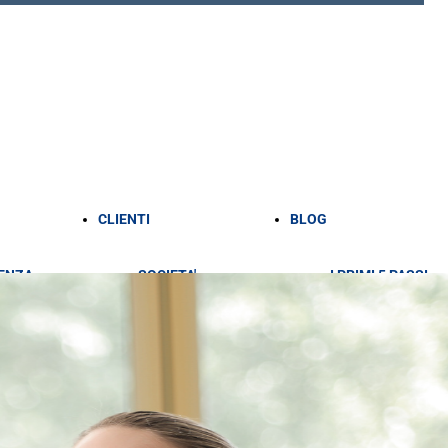
CLIENTI
BLOG
ENZA
SOCIETA'
I PRIMI 5 PASSI
PROFESSIONISTI
PER AVVIARE LA
ENZA
PERSONE
TUA ATTIVITÀ
ILE
FISICHE
APRIRE